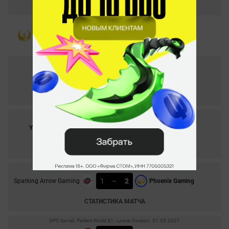
СТАТИСТИКА МАТЧА
Asian New Bloom. 15.03.2021
2
–
1
Phoenix Gaming
Execration
СТАТИСТИКА МАТЧА
Asian New Bloom. 12.03.2021
2
–
0
Yangon Galacticos
Phoenix Gaming
СТАТИСТИКА МАТЧА
DPC Китай: Perfect World S1 - Lower Division. 11.03.2021
1
–
2
Sparking Arrow Gaming
Phoenix Gaming
СТАТИСТИКА МАТЧА
DPC Китай: Perfect World S1 - Lower Division. 07.03.2021