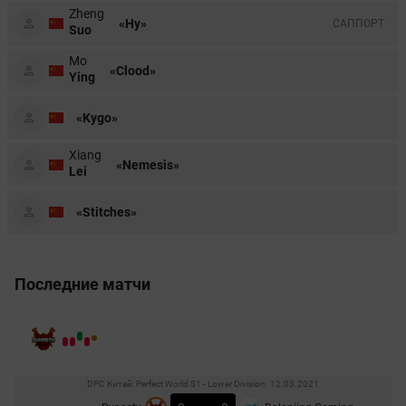
Zheng
«Hy»
CАППОРТ
Suo
Mo
«Clood»
Ying
«Kygo»
Xiang
«Nemesis»
Lei
«Stitches»
Последние матчи
DPC Китай: Perfect World S1 - Lower Division. 12.03.2021