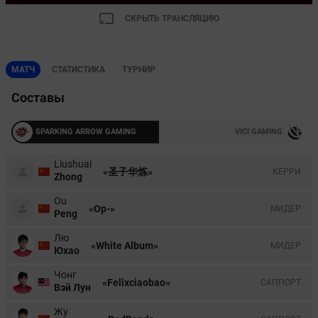
СКРЫТЬ ТРАНСЛЯЦИЮ
МАТЧ
СТАТИСТИКА
ТУРНИР
Составы
SPARKING ARROW GAMING
VICI GAMING
Liushuai
«圣子华炼»
КЕРРИ
Zhong
Ou
«Op-»
МИДЕР
Peng
Лю
«White Album»
МИДЕР
Юхао
Чонг
«Felixciaobao»
CАППОРТ
Вэй Лун
Жу