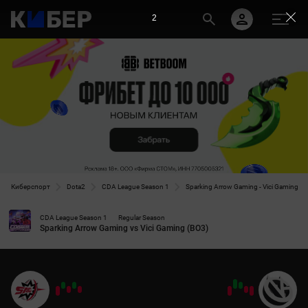
1
Киберспорт
Dota2
CDA League Season 1
Sparking Arrow Gaming - Vici Gaming
CDA League Season 1
Regular Season
Sparking Arrow Gaming vs Vici Gaming (BO3)