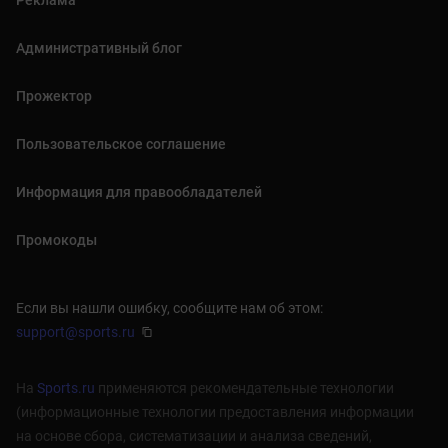
Административный блог
Прожектор
Пользовательское соглашение
Информация для правообладателей
Промокоды
Если вы нашли ошибку, сообщите нам об этом:
support@sports.ru
На
Sports.ru
применяются рекомендательные технологии
(информационные технологии предоставления информации
на основе сбора, систематизации и анализа сведений,