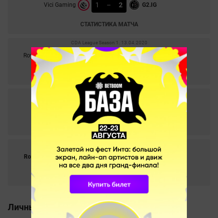
1
–
2
Vici Gaming
G2.IG
СТАТИСТИКА МАТЧА
CDA League Season 1. 13.04.2020
1
–
2
Royal Never Give Up
Vici Gaming
СТАТИСТИКА МАТЧА
China Dota 2 Professional League Season 2. 12.04.2020
0
–
2
Team Aster
Vici Gaming
СТАТИСТИКА МАТЧА
China Dota 2 Professional League Season 2. 11.04.2020
2
–
0
Royal Never Give Up
Vici Gaming
СТАТИСТИКА МАТЧА
Личные встречи