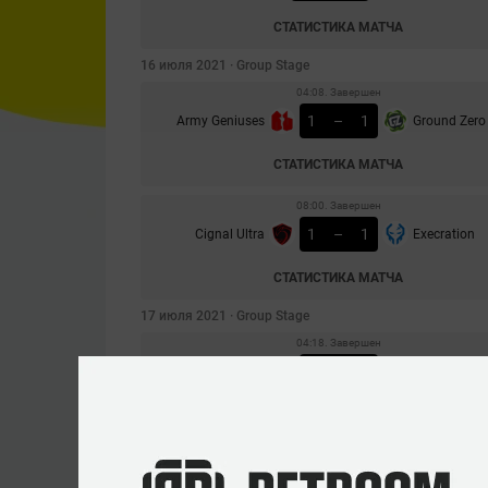
СТАТИСТИКА МАТЧА
16 июля 2021 · Group Stage
04:08. Завершен
1
–
1
Army Geniuses
Ground Zero
СТАТИСТИКА МАТЧА
08:00. Завершен
1
–
1
Cignal Ultra
Execration
СТАТИСТИКА МАТЧА
17 июля 2021 · Group Stage
04:18. Завершен
2
–
0
Army Geniuses
Cignal Ultra
СТАТИСТИКА МАТЧА
08:55. Завершен
0
–
2
Cignal Ultra
Team SMG