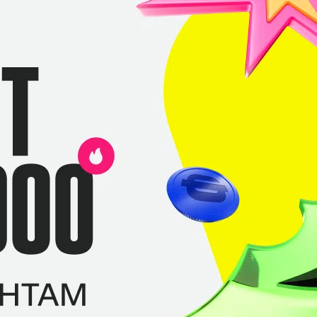
06:12. Завершен
1
–
1
Lilgun
Galaxy Racer
СТАТИСТИКА МАТЧА
06:16. Завершен
1
–
1
Galaxy Racer
Team D
СТАТИСТИКА МАТЧА