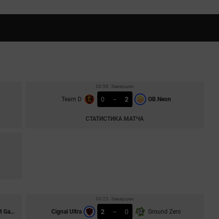
06:58. Завершен
0
–
2
Team D
OB.Neon
СТАТИСТИКА МАТЧА
06:23. Завершен
2
–
0
Motivade.Trust Gaming
Cignal Ultra
Ground Zero