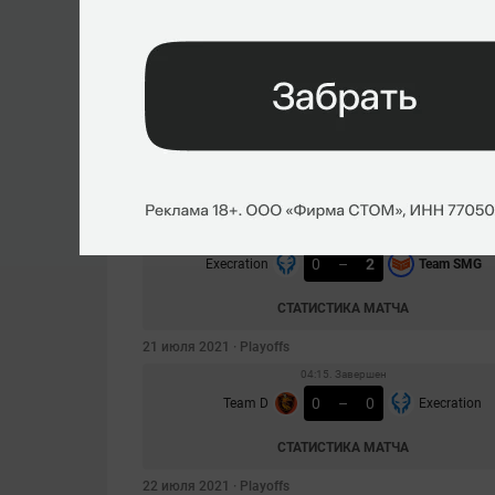
0
–
2
Motivade.Trust Gaming
OB.Neon
СТАТИСТИКА МАТЧА
20 июля 2021 · Group Stage
04:09. Завершен
2
–
0
Execration
Ground Zero
СТАТИСТИКА МАТЧА
08:30. Завершен
0
–
2
Execration
Team SMG
СТАТИСТИКА МАТЧА
21 июля 2021 · Playoffs
04:15. Завершен
0
–
0
Team D
Execration
СТАТИСТИКА МАТЧА
22 июля 2021 · Playoffs