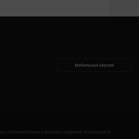
Мобильная версия
а, систематизации и анализа сведений, относящихся