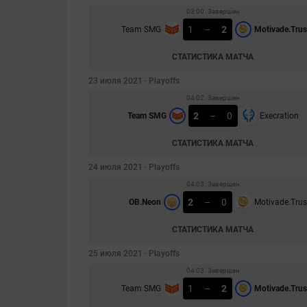
03:00. Завершен
1
–
2
Team SMG
СТАТИСТИКА МАТЧА
23 июля 2021 · Playoffs
04:02. Завершен
2
–
0
Team SMG
Execration
СТАТИСТИКА МАТЧА
24 июля 2021 · Playoffs
04:03. Завершен
2
–
0
OB.Neon
СТАТИСТИКА МАТЧА
25 июля 2021 · Playoffs
04:03. Завершен
1
–
2
Team SMG