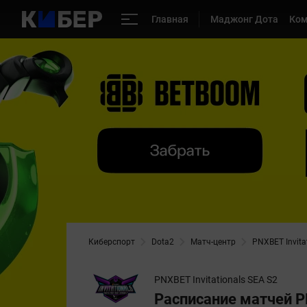
Главная
Маджонг Дота
Ко
Киберспорт
Dota2
Матч-центр
PNXBET Invita
PNXBET Invitationals SEA S2
Расписание матчей PN