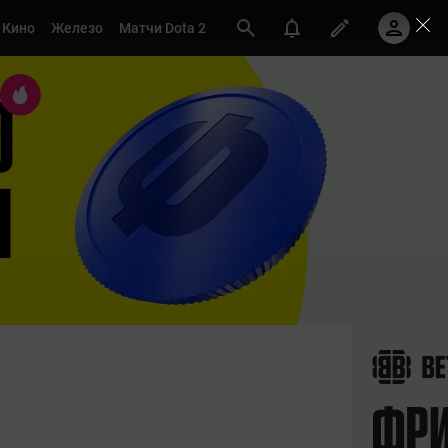
Кино
Железо
Матчи Dota 2