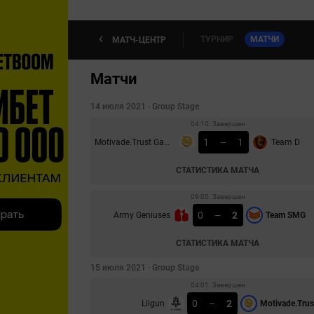
ТУРНИР
МАТЧИ
МАТЧ-ЦЕНТР
Матчи
14 июля 2021 · Group Stage
04:10. Завершен
1
–
1
Motivade.Trust Gaming
Team D
СТАТИСТИКА МАТЧА
09:00. Завершен
0
–
2
Army Geniuses
Team SMG
СТАТИСТИКА МАТЧА
15 июля 2021 · Group Stage
04:01. Завершен
0
–
2
Lilgun