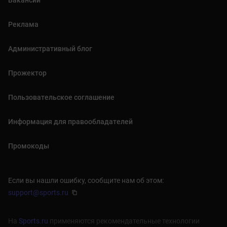
Вакансии
Реклама
Административный блог
Прожектор
Пользовательское соглашение
Информация для правообладателей
Промокоды
Если вы нашли ошибку, сообщите нам об этом:
support@sports.ru
На
Sports.ru
применяются рекомендательные технологии