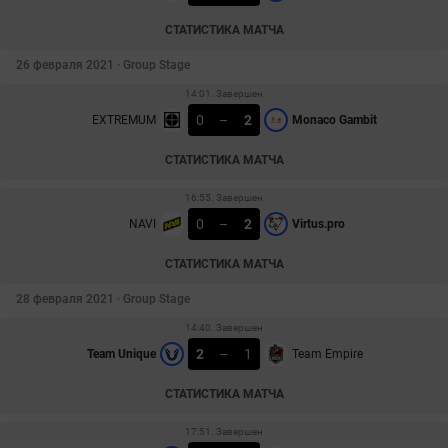
СТАТИСТИКА МАТЧА
26 февраля 2021 · Group Stage
14:01. Завершен
0
–
2
EXTREMUM
Monaco Gambit
СТАТИСТИКА МАТЧА
16:55. Завершен
0
–
2
NAVI
Virtus.pro
СТАТИСТИКА МАТЧА
28 февраля 2021 · Group Stage
14:40. Завершен
2
–
1
Team Unique
Team Empire
СТАТИСТИКА МАТЧА
17:51. Завершен