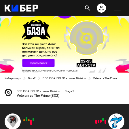
Киберспорт
Dota2
DPC ЮВА: PGL S1 - Lower Division
Veteran - The Prime
DPC ЮВА: PGL S1 - Lower Division
Stage 2
Veteran vs The Prime (BO2)