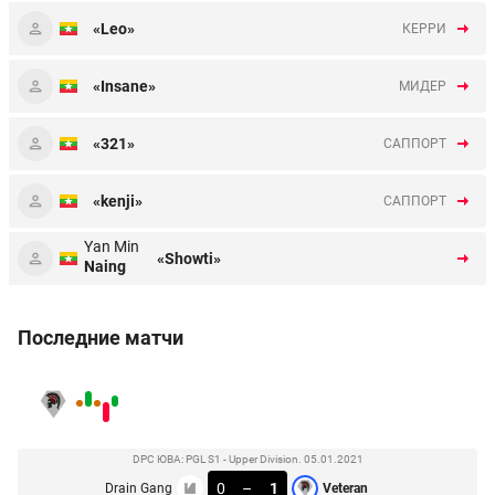
«Leo»
КЕРРИ
«Insane»
МИДЕР
«321»
CАППОРТ
«kenji»
CАППОРТ
Yan Min
«Showti»
Naing
Последние матчи
DPC ЮВА: PGL S1 - Upper Division. 05.01.2021
0
–
1
Drain Gang
Veteran