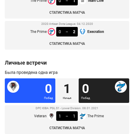
0
–
1
The Prime
Team Cow
СТАТИСТИКА МАТЧА
2020 Artisan Dota League. 04.12.2020
0
–
2
The Prime
Execration
СТАТИСТИКА МАТЧА
Личные встречи
Была проведена одна игра
0
1
0
Побед
Ничья
Побед
DPC ЮВА: PGL S1 - Lower Division. 08.01.2021
1
–
1
Veteran
The Prime
СТАТИСТИКА МАТЧА