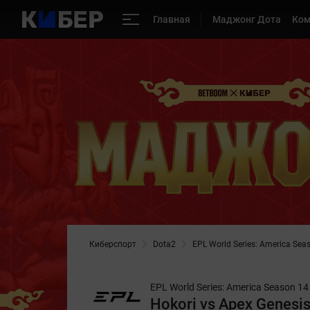
Главная
Маджонг Дота
Ко
Киберспорт
Dota2
EPL World Series: America Sea
EPL World Series: America Season 14
Hokori vs Apex Genesi