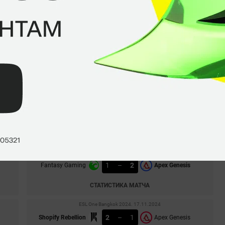
EPL World Series: America Season 14. 06.12.2024
0
–
2
Estar Backs
Apex Genesis
СТАТИСТИКА МАТЧА
EPL World Series: America Season 14. 04.12.2024
0
–
2
Wintraders
Apex Genesis
СТАТИСТИКА МАТЧА
EPL World Series: America Season 14. 01.12.2024
1
–
2
Fantasy Gaming
Apex Genesis
СТАТИСТИКА МАТЧА
ESL One Bangkok 2024. 17.11.2024
2
–
1
Shopify Rebellion
Apex Genesis