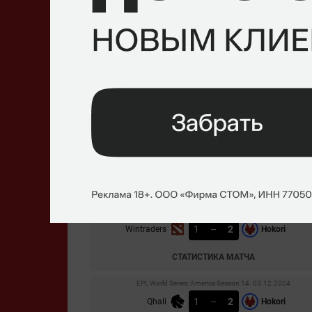
Последние матчи
EPL World Series: America Season 14. 07.12.2024
1
–
2
Estar Backs
Hokori
СТАТИСТИКА МАТЧА
EPL World Series: America Season 14. 06.12.2024
2
–
0
Hokori
Lava
СТАТИСТИКА МАТЧА
EPL World Series: America Season 14. 05.12.2024
1
–
2
Wintraders
Hokori
СТАТИСТИКА МАТЧА
EPL World Series: America Season 14. 03.12.2024
1
–
2
Qhali
Hokori