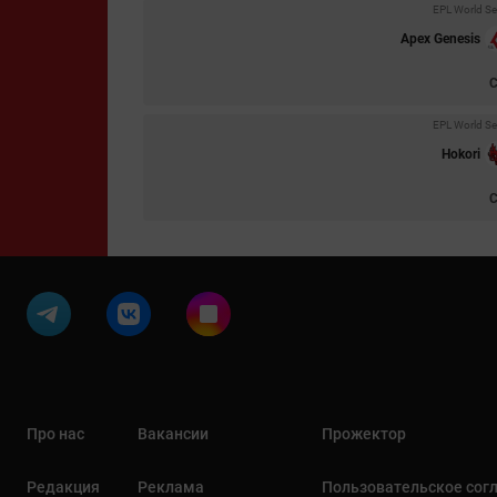
EPL World Se
Apex Genesis
EPL World Se
Hokori
Про нас
Вакансии
Прожектор
Редакция
Реклама
Пользовательское сог