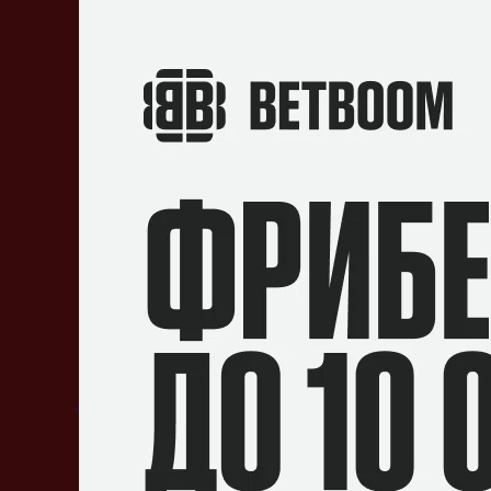
Эдвард
«Lumiere»
Гильен
КЕРР
Пабло
«Vitaly»
Роман
ОФФЛЕЙ
Moises Asencios
«Genek»
Santillan
CАППОР
Aldhair
«wonderk1d»
de la Cruz
Anthony
«Gardick»
López
Замены
Гильерме
«Costabile»
Силва Костабиле
КЕРР
Родриго
«N1ght»
Круз
CАППОР
«aa»