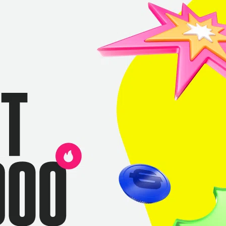
Люк
«Yamsun»
Ванг
И
КЕРРИ
Фрэнсис
«RCY»
Фундемер
НЕР
МИДЕР
Виктор
«Fayde»
Зуев
Т
ОФФЛЕЙНЕР
Данил
«Bignum»
Шеховцов
CАППОРТ
Пол
«Speeed»
Боккикьо
CАППОРТ
И
Т