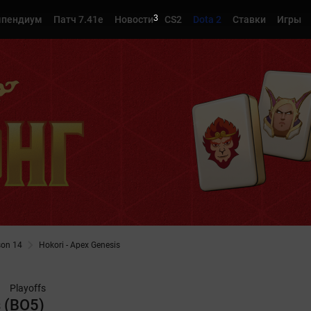
2
мпендиум
Патч 7.41e
Новости
CS2
Dota 2
Ставки
Игры
son 14
Hokori - Apex Genesis
Playoffs
s (BO5)