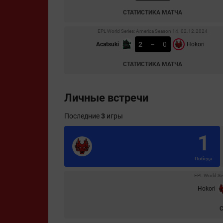
СТАТИСТИКА МАТЧА
EPL World Series: America Season 14. 02.12.2024
2
–
0
Acatsuki
Hokori
СТАТИСТИКА МАТЧА
Личные встречи
Последние
3
игры
1
Победа
EPL World Se
Hokori