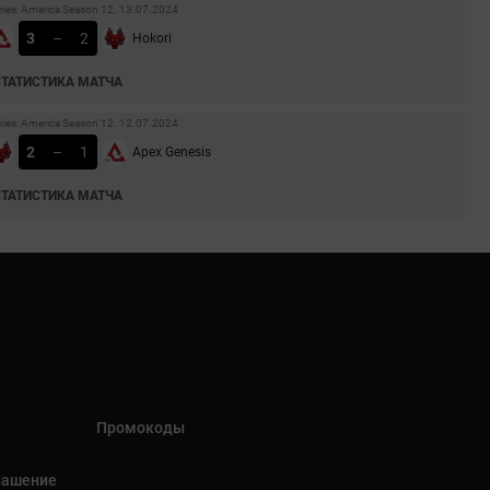
ries: America Season 12. 13.07.2024
3
–
2
Hokori
СТАТИСТИКА МАТЧА
ries: America Season 12. 12.07.2024
2
–
1
Apex Genesis
СТАТИСТИКА МАТЧА
Промокоды
лашение