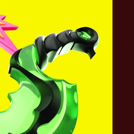
Hokori
Apex Genesis