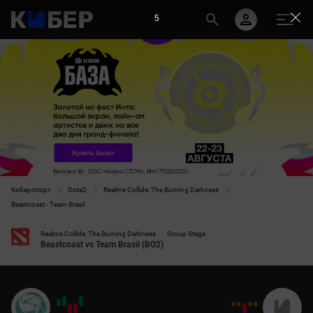
5
Киберспорт
Dota2
Realms Collide: The Burning Darkness
Beastcoast - Team Brasil
Realms Collide: The Burning Darkness
Group Stage
Beastcoast vs Team Brasil (BO2)