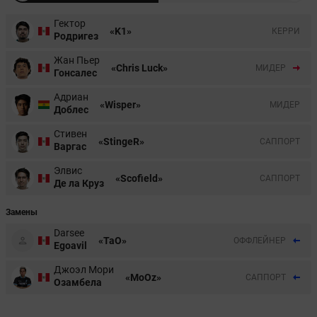
Гектор
«K1»
КЕРРИ
Родригез
Жан Пьер
«Chris Luck»
МИДЕР
Гонсалес
Адриан
«Wisper»
МИДЕР
Доблес
Стивен
«StingeR»
CАППОРТ
Варгас
Элвис
«Scofield»
CАППОРТ
Де ла Круз
Замены
Darsee
«TaO»
ОФФЛЕЙНЕР
Egoavil
Джоэл Мори
«MoOz»
CАППОРТ
Озамбела