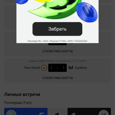
Realms Collide: The Burning Darkness. 24.11.2020
0
–
2
Team Brasil
Quincy Crew
СТАТИСТИКА МАТЧА
Realms Collide: The Burning Darkness. 20.11.2020
1
–
1
Infamous
Team Brasil
СТАТИСТИКА МАТЧА
Realms Collide: The Burning Darkness. 19.11.2020
1
–
1
Team Brasil
EgoBoys
СТАТИСТИКА МАТЧА
Личные встречи
Последние
7
игр