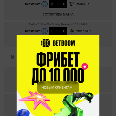
2
–
0
Beastcoast
Infamous
СТАТИСТИКА МАТЧА
Realms Collide: The Burning Darkness. 15.11.2020
1
–
0
Beastcoast
Midas Club
СТАТИСТИКА МАТЧА
Realms Collide: The Burning Darkness. 25.11.2020
1
–
1
Team Brasil
4 Zoomers
СТАТИСТИКА МАТЧА
Realms Collide: The Burning Darkness. 24.11.2020
1
–
1
Team Brasil
Thunder Awaken
СТАТИСТИКА МАТЧА