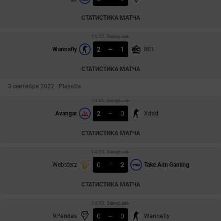
СТАТИСТИКА МАТЧА
16:55. Завершен
2
–
1
Wannafly
RCL
СТАТИСТИКА МАТЧА
3 сентября 2022 · Playoffs
10:55. Завершен
2
–
0
Avangar
Xddd
СТАТИСТИКА МАТЧА
14:20. Завершен
0
–
2
Websterz
Take Aim Gaming
СТАТИСТИКА МАТЧА
14:30. Завершен
0
–
0
9Pandas
Wannafly