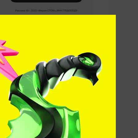
Кто победит?
Liquid
Furia