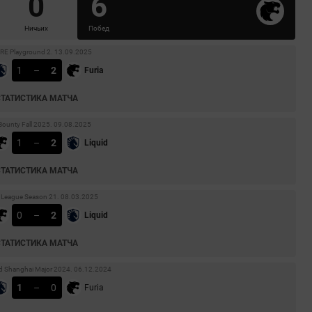
0
6
Ничьих
Побед
RE Playground 2. 13.09.2025
1
–
2
Furia
СТАТИСТИКА МАТЧА
 Bounty Fall 2025. 09.08.2025
1
–
2
Liquid
СТАТИСТИКА МАТЧА
 League Season 21. 08.03.2025
0
–
2
Liquid
СТАТИСТИКА МАТЧА
ld Shanghai Major 2024. 06.12.2024
1
–
0
Furia