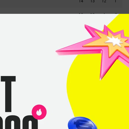
14
13
12
1
10
13
4
-3
15
14
10
1
15
18
12
-3
17
13
4
4
Furia
Габриэль
«Fallen»
Толедо
Юри
«Yuurih»
Сантос