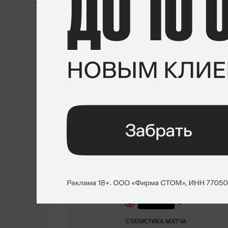
Марекс
«Yekindar»
Галинскис
Роланд
«Ultimate»
Томковьяк
Кит
«NAF»
Маркович
Последние матчи
Perfect World Shanghai Major 2024. 05.12.2024
0
–
1
Gamerlegion
Liquid
СТАТИСТИКА МАТЧА
Perfect World Shanghai Major 2024. 05.12.2024
0
–
1
Liquid
NAVI
СТАТИСТИКА МАТЧА