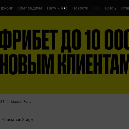
2
джонг
Компендиум
Патч 7.41e
Новости
CS2
Dota 2
Ста
024
Liquid - Furia
Elimination Stage