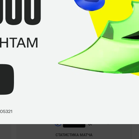
Марсело
«chelo»
Цеспедес
Кайке
«Kscerato»
Серато
Фелипе
«skullz»
Медейрос
Perfect World Shanghai Major 2024. 05.12.2024
0
–
1
Furia
Vitality
СТАТИСТИКА МАТЧА
Perfect World Shanghai Major 2024. 05.12.2024
1
–
0
Furia
Team Spirit
СТАТИСТИКА МАТЧА