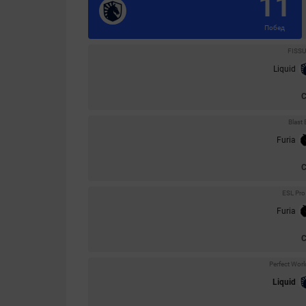
11
Побед
FISSU
Liquid
Blast
Furia
ESL Pro
Furia
Perfect Wor
Liquid