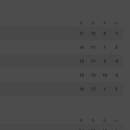
K
D
A
+/-
11
12
9
-1
16
11
7
5
12
17
5
-5
13
15
10
-2
19
17
1
2
K
D
A
+/-