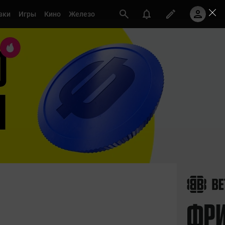
вки
Игры
Кино
Железо