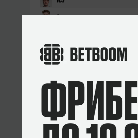
NAF
jks
Twistzz
Yekindar
Ultimate
Составы
Liquid
Джастин
«jks»
Севейдж
Рассел
«Twistzz»
Ван Далкен