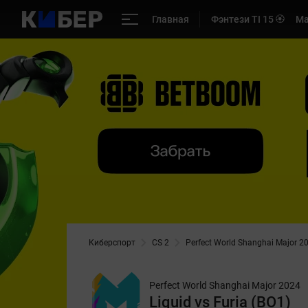
Главная
Фэнтези TI 15 🏵️
Ма
Киберспорт
CS 2
Perfect World Shanghai Major 2
Perfect World Shanghai Major 2024
Liquid vs Furia (BO1)