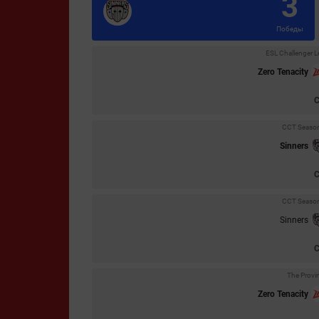
3
Победы
ESL Challenger 
Zero Tenacity
CCT Season
Sinners
CCT Season
Sinners
The Provi
Zero Tenacity