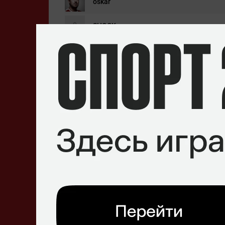
oskar
SHOCK
beastik
Majky
MoriiSko
Составы
Sinners
Michal
«Majky»
Švancara
Josef
«MoriiSko»
Maurenc