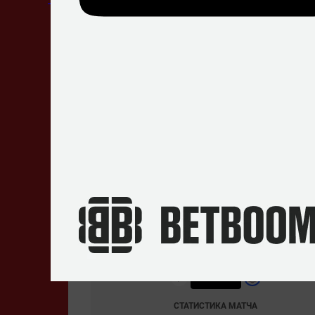
Tomáš
«oskar»
Šťastný
Max
«SHOCK»
Kvapil
Sebastian
«beastik»
Dano
Последние матчи
Thunderpick World Championship 2024: European Series #2. 03.09
1
–
2
Sinners
Gaimin Gladia
СТАТИСТИКА МАТЧА
CCT Season 2 European Series #10. 02.09.2024
0
–
2
Revenant
Sinners
СТАТИСТИКА МАТЧА