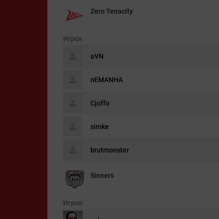
Zero Tenacity
Игрок
aVN
nEMANHA
Cjoffo
simke
brutmonster
Sinners
Игрок