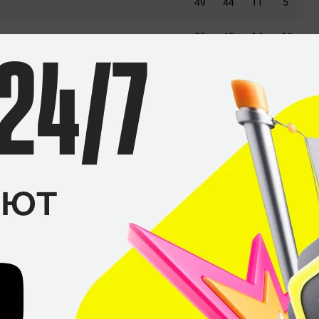
49
44
11
5
29
45
14
-16
43
47
15
-4
41
47
13
-6
43
45
8
-2
Zero Tenacity
Filip
«aVN»
Belojica
Nemanja
«nEMANHA»
Đukić