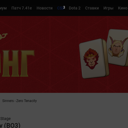
1
иум
Патч 7.41e
Новости
CS2
Dota 2
Ставки
Игры
Кино
Sinners - Zero Tenacity
 Stage
ty (BO3)