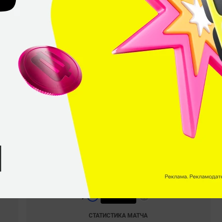
Andrej
«Cjoffo»
Šarac
Saša
«simke»
Simić
Adin
«brutmonster»
Husić
.2024
Elisa Invitational Fall 2024. 03.09.2024
0
–
2
tors
Dash
Zero Tenacity
СТАТИСТИКА МАТЧА
Thunderpick World Championship 2024: European Series #2. 01.09.2024
2
–
0
Zero Tenacity
9ine
СТАТИСТИКА МАТЧА