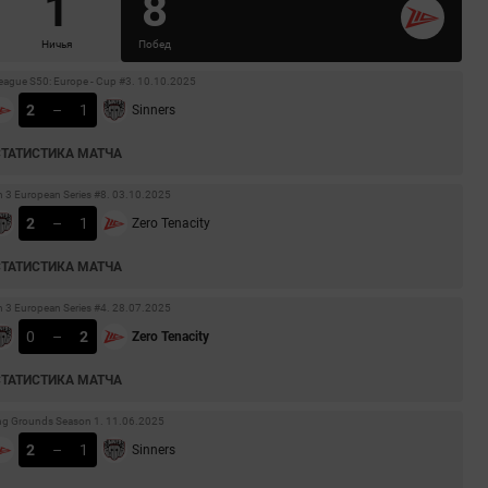
1
8
Ничья
Побед
League S50: Europe - Cup #3. 10.10.2025
2
–
1
Sinners
СТАТИСТИКА МАТЧА
 3 European Series #8. 03.10.2025
2
–
1
Zero Tenacity
СТАТИСТИКА МАТЧА
 3 European Series #4. 28.07.2025
0
–
2
Zero Tenacity
СТАТИСТИКА МАТЧА
ng Grounds Season 1. 11.06.2025
2
–
1
Sinners