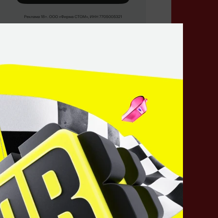
Кто победит?
Sinners
Zero Tenacity