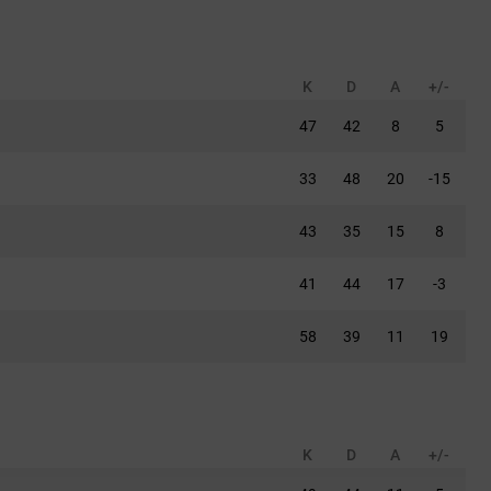
K
D
A
+/-
47
42
8
5
33
48
20
-15
43
35
15
8
41
44
17
-3
58
39
11
19
K
D
A
+/-