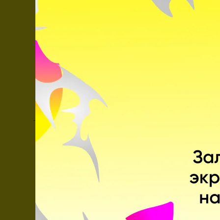
RCF
ben1337
motm
PwnAlone
bew
Составы
RBG
Джеррик
«wiz »
Цзян
Colby
«Walco»
Walsh