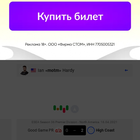
Josh
«PwnAlone»
Pigue
Brandon
«bew»
Roberts
Ramal
«Rampage»
Silva
Замены
Rodrigo
«RCF»
Figueiredo
Ian
«motm»
Hardy
ESEA Season 36 Premier Division - North America. 16.04.2021
0
–
2
Good Game PR
High Coast