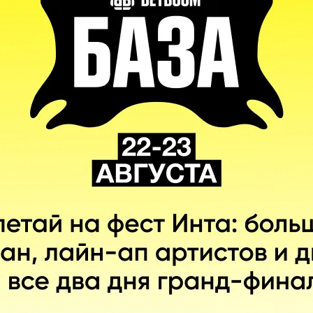
112
77
9
35
64
95
17
-31
87
95
15
-8
74
83
14
-9
68
91
21
-23
High Coast
Jonathan
«djay»
Dallal
Ben
«ben1337»
Smith