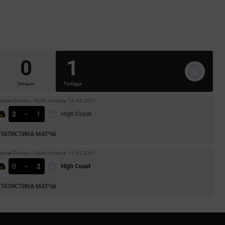
0
1
Ничьих
Победа
mier Division - North America. 16.04.2021
2
–
1
High Coast
СТАТИСТИКА МАТЧА
mier Division - North America. 11.02.2021
0
–
2
High Coast
СТАТИСТИКА МАТЧА