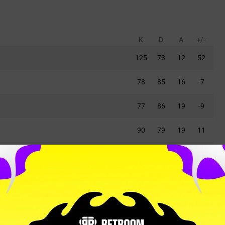
K
D
A
+/-
125
73
12
52
78
85
16
-7
77
86
19
-9
90
79
19
11
69
84
17
-15
K
D
A
+/-