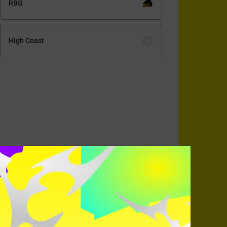
RBG
High Coast