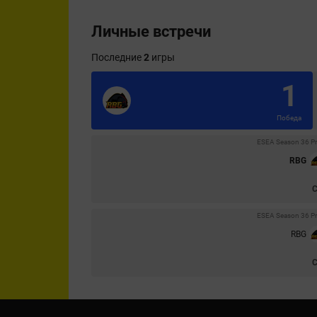
Личные встречи
Последние
2
игры
1
Победа
ESEA Season 36 Pre
RBG
ESEA Season 36 Pre
RBG