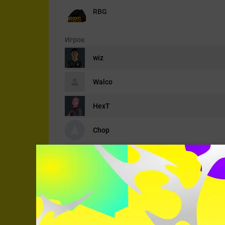
RBG
Игрок
wiz
Walco
HexT
Chop
Wolffe
High Coast
Игрок