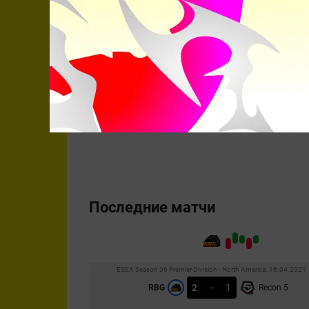
Джейдан
«HexT»
Постма
Connor
«Chop»
Sullivan
Kyle
«Wolffe»
Greenfield
Последние матчи
ESEA Season 36 Premier Division - North America. 16.04.2021
2
–
1
RBG
Recon 5