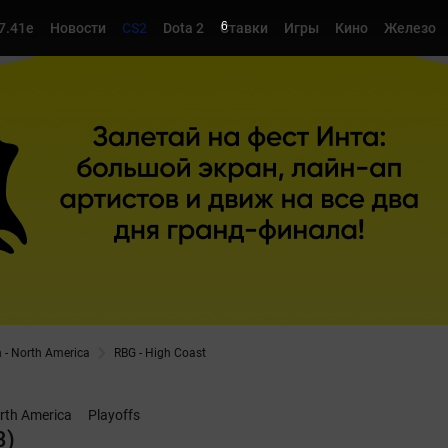
4
7.41e
Новости
CS2
Dota 2
Ставки
Игры
Кино
Железо
 - North America
RBG - High Coast
orth America
Playoffs
3)