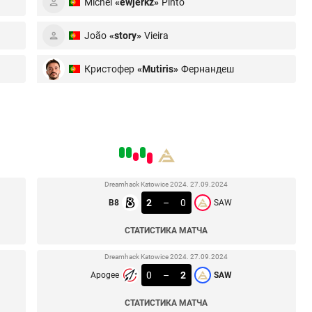
Michel
«ewjerkz»
Pinto
João
«story»
Vieira
Кристофер
«Mutiris»
Фернандеш
Dreamhack Katowice 2024. 27.09.2024
2
–
0
B8
SAW
СТАТИСТИКА МАТЧА
Dreamhack Katowice 2024. 27.09.2024
0
–
2
Apogee
SAW
СТАТИСТИКА МАТЧА