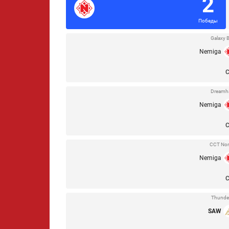
2
Победы
Galaxy 
Nemiga
Dreamha
Nemiga
CCT Nort
Nemiga
Thunder
SAW