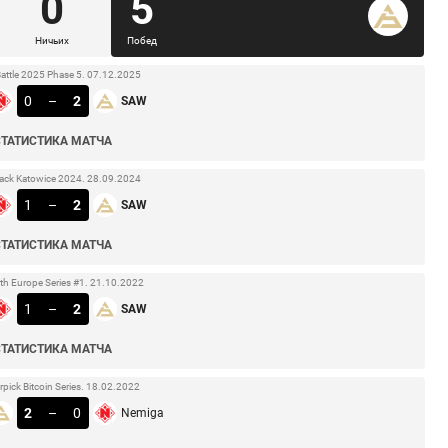
0
5
Ничьих
Побед
Battle 2025 Phase 5. 07.12.2025
0
–
2
SAW
СТАТИСТИКА МАТЧА
ck Katowice 2024. 28.09.2024
1
–
2
SAW
СТАТИСТИКА МАТЧА
h Europe Series #1. 21.10.2022
1
–
2
SAW
СТАТИСТИКА МАТЧА
pick Bitcoin Series. 18.02.2022
2
–
0
Nemiga