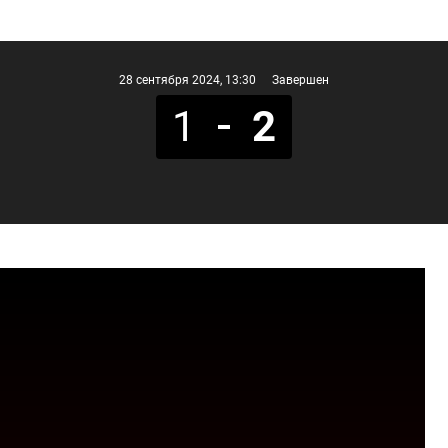
28 сентября 2024
, 13:30
Завершен
1
2