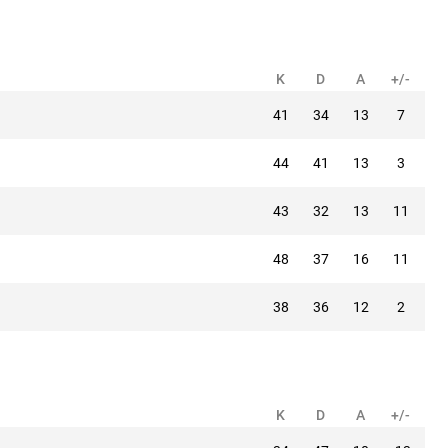
K
D
A
+/-
41
34
13
7
44
41
13
3
43
32
13
11
48
37
16
11
38
36
12
2
K
D
A
+/-