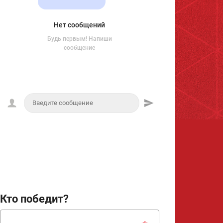
Нет сообщений
Будь первым! Напиши
сообщение
Кто победит?