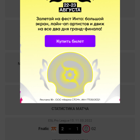
СТАТИСТИКА МАТЧА
PGL Major Antwerp 2022: European RMR B. 21.04.2022
1
–
0
Anonymo
G2
СТАТИСТИКА МАТЧА
ESL Pro League 15. 13.03.2022
0
–
2
Ninjas in Pyjamas
G2
СТАТИСТИКА МАТЧА
ESL Pro League 15. 12.03.2022
2
–
1
Entropiq
G2
СТАТИСТИКА МАТЧА
ESL Pro League 15. 11.03.2022
2
–
1
Fnatic
G2