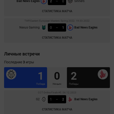
2
–
0
Bad News Eagles
Sinners
СТАТИСТИКА МАТЧА
TWR Eastern European Masters: Spring 2022. 19.03.2022
0
–
1
Nexus Gaming
Bad News Eagles
СТАТИСТИКА МАТЧА
Личные встречи
Последние
3
игры
1
0
2
Победа
Ничьих
Победы
CCT Online Finals #5. 06.12.2023
1
–
2
G2
Bad News Eagles
СТАТИСТИКА МАТЧА