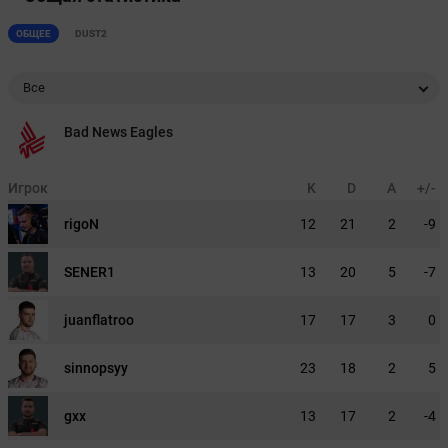
ОБЩЕЕ
DUST2
Все
Bad News Eagles
Игрок
K
D
A
+/-
rigoN
12
21
2
-9
SENER1
13
20
5
-7
juanflatroo
17
17
3
0
sinnopsyy
23
18
2
5
gxx
13
17
2
-4