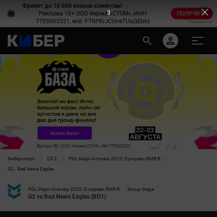
Фрибет до 10 000 новым клиентам!
2
Реклама 18+ ООО Фирма «СТОМ», ИНН
ПОЛУЧИТЬ
7705005321, erid: F7NfYUJCUneTUxjGEbkz
Реклама 18+
Киберспорт
CS 2
PGL Major Antwerp 2022: European RMR B
G2 - Bad News Eagles
PGL Major Antwerp 2022: European RMR B
Group Stage
G2 vs Bad News Eagles (BO1)