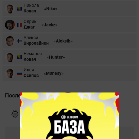
Никола
«Niko»
Ковач
Одрик
«Jackz»
Джаг
Алекси
«Aleksib»
Виролайнен
Неманья
«Hunter»
Ковач
Илья
«M0nesy»
Осипов
Последние матчи
PGL Major Antwerp 2022: European RMR B. 21.04.2022
0
–
1
Sangal
G2