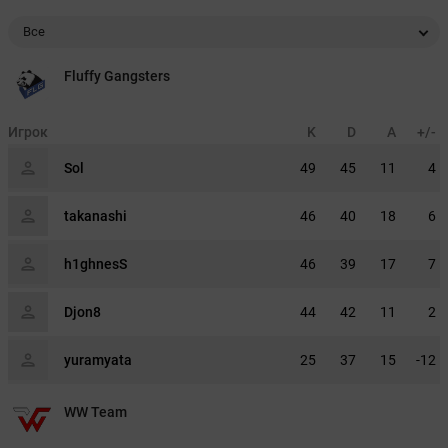
Все
Fluffy Gangsters
Игрок
K
D
A
+/-
Sol
49
45
11
4
takanashi
46
40
18
6
h1ghnesS
46
39
17
7
Djon8
44
42
11
2
yuramyata
25
37
15
-12
WW Team