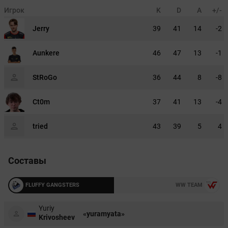
Игрок
K
D
A
+/-
Jerry
39
41
14
-2
Aunkere
46
47
13
-1
StRoGo
36
44
8
-8
Ct0m
37
41
13
-4
tried
43
39
5
4
Составы
FLUFFY GANGSTERS
WW TEAM
Yuriy
«yuramyata»
Krivosheev