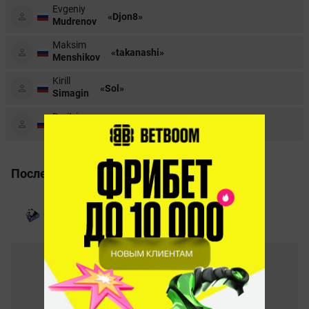
Evgeniy
«Djon8»
Mudrenov
Maksim
«takanashi»
Menshikov
Kirill
«Sol»
Simagin
Dmitriy
«h1ghnesS»
Pastukhov
Последние матчи
Winline Pro League Season 2. 02.11.2024
1
–
2
Fluffy Gangsters
Arcred
СТАТИСТИКА МАТЧА