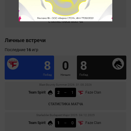
Perfect World Shanghai Major 2024. 05.12.2024
0
–
1
Wildcard
Team Spirit
СТАТИСТИКА МАТЧА
Личные встречи
Последние
16
игр
8
0
8
Побед
Ничьих
Побед
Blast Bounty Summer 2026. 01.08.2026
2
–
1
Team Spirit
Faze Clan
СТАТИСТИКА МАТЧА
Starladder Budapest Major 2025. 04.12.2025
1
–
0
Team Spirit
Faze Clan