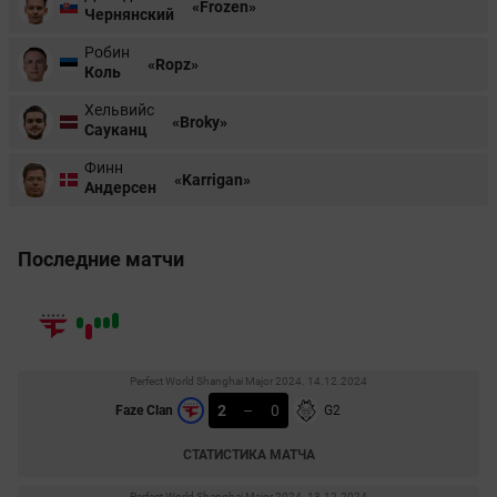
«Frozen»
Чернянский
Робин
«Ropz»
Коль
Хельвийс
«Broky»
Сауканц
Финн
«Karrigan»
Андерсен
Последние матчи
Perfect World Shanghai Major 2024. 14.12.2024
2
–
0
Faze Clan
G2
СТАТИСТИКА МАТЧА
Perfect World Shanghai Major 2024. 13.12.2024