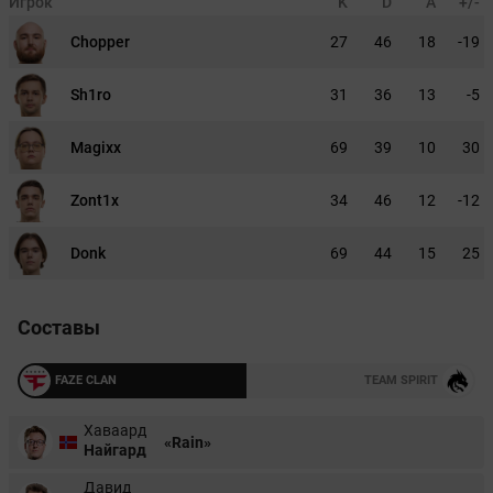
Игрок
K
D
A
+/-
Chopper
27
46
18
-19
Sh1ro
31
36
13
-5
Magixx
69
39
10
30
Zont1x
34
46
12
-12
Donk
69
44
15
25
Составы
FAZE CLAN
TEAM SPIRIT
Хаваард
«Rain»
Найгард
Давид