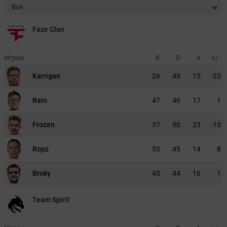
Все
Faze Clan
Игрок
K
D
A
+/-
Karrigan
26
49
15
-23
Rain
47
46
17
1
Frozen
37
50
23
-13
Ropz
53
45
14
8
Broky
45
44
16
1
Team Spirit